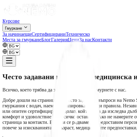
Курсове
Гмуркане
За начинаещи
Сертифицирани
Техническо
Места за гмуркане
Блог
Галерия
Цени
За нас
Контакти
Често задавани въпроси и медицинска
Всичко, което трябва да знаете, преди да се гмурнете с нас.
Добре дошли на страницата с често задавани въпроси на Nemo S
гмуркания с водач, наем на екипировка и общи правила. Незав
или опитен сертифициран водолаз, който иска да изследва дъл
комфорт и удоволствие над всичко останало. Ако не намерите о
страница за контакти. Винаги се радваме да предоставим персо
повече за изискванията за възраст, медицинските предпоставки