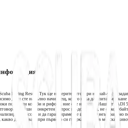
 информация
cuba Diving Resort. Тук ще намерите отговори на най-често зад
исимо дали сте напълно начинаещ, който иска да опита гмуркане
боки потънали кораби и рифове, ние сме насреща. Нашият PADI 5-
тговора на вашия конкретен въпрос по-долу, моля, не се колебай
нализирани насоки и да гарантираме, че ще имате незабравимо п
, какво да очаквате при първото си гмуркане, какъв морски жив