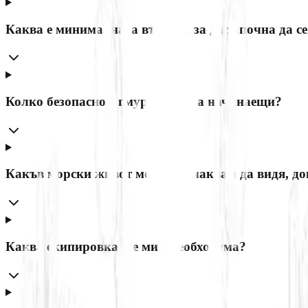
Каква е минималната възраст, за да започна да с
Колко безопасно е гмуркането за начинаещи?
Какъв морски живот мога да очаквам да видя, д
Каква екипировка ще ми е необходима?