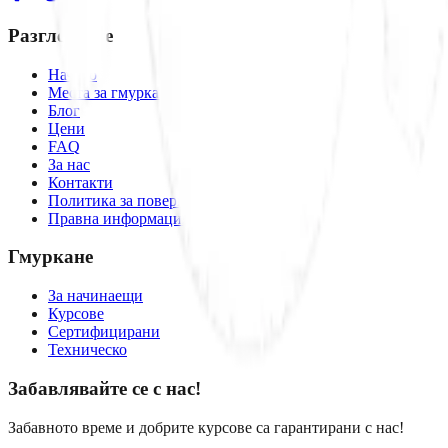
Разгледайте
Начало
Места за гмуркане
Блог
Цени
FAQ
За нас
Контакти
Политика за поверителност
Правна информация
Гмуркане
За начинаещи
Курсове
Сертифицирани
Техническо
Забавлявайте се с нас!
Забавното време и добрите курсове са гарантирани с нас!