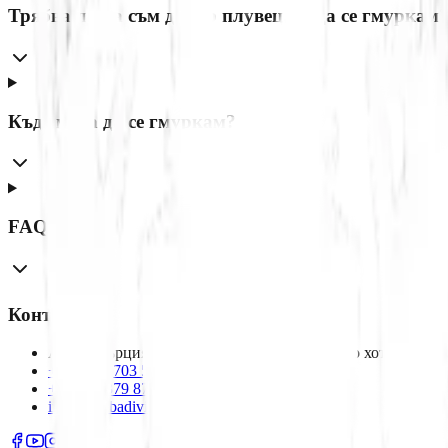
Трябва ли да съм добър плувец, за да се гмуркам
Къде мога да се гмуркам?
FAQ.q7
Контакти
Адрес: Гърция, Халкидики, Метаморфози, до хотел Симео
+359 878 703 571
+30 698 379 8737
info@scubadivingnemo.com