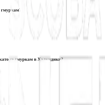
е гмуркам?
окато се гмуркам в Халкидики?