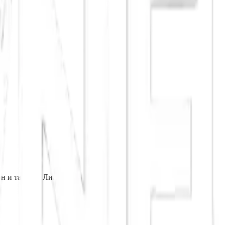
?
н и таверна Лиана