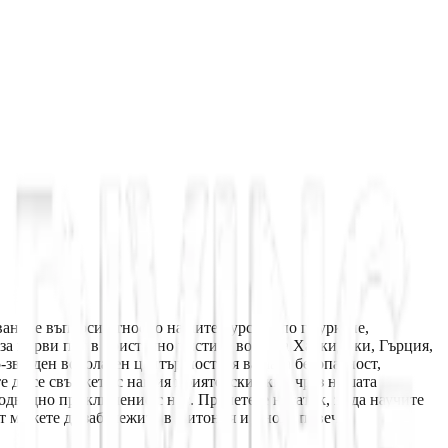
аваните въпроси относно нашите курсове по гмуркане,
 за първи път в кристално чистите води на Халкидики, Гърция,
звезден водолазен център поставя вашата безопасност,
те да се свържете с нашия приятелски екип чрез нашата
одводно приключение с нас. Прочетете нататък, за да научите
от можете да забележите в Ситония и много повече.